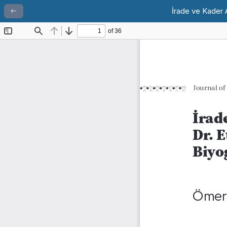
İrade ve Kader 
Return to Article Details