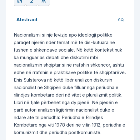
Abstract
SQ
Nacionalizmi si një lëvizje apo ideologji politike
paraqet njërën ndër temat më të dis-kutuara në
fushën e shkencave sociale. Në këtë kontekst nuk
ka munguar as debati dhe diskutimi mbi
nacionalizmin shqiptar si në rrafshin shkencor, ashtu
edhe në rrafshin e praktikave politike të shqiptarëve.
Enis Sulstarova në këtë libër analizon diskursin
nacionalist në Shqipëri duke filluar nga periudha e
rilindjes kombëtare deri në vitet e pluralizmit politik.
Libri në fjalë përbëhet nga dy pjesë. Në pjesën e
parë autori analizon ligjërimin nacionalist duke e
ndarë atë tri periudha: Periudha e Rilindjes
Kombëtare nga viti 1978 deri në vitin 1912, periudha e
komunizmit dhe periudha postkomuniste.