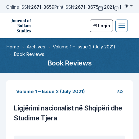
Online ISSN:
2671-3659
Print ISSN:
2671-3675
2021
Biannua
Togg
Login
Home
Archives
Volume 1 – Issue 2 (July 2021)
Book Reviews
Book Reviews
Volume 1 – Issue 2 (July 2021)
SQ
Ligjërimi nacionalist në Shqipëri dhe
Studime Tjera