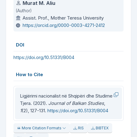
Authors
Murat M. Aliu
(Author)
Assist. Prof., Mother Teresa University
https://orcid.org/0000-0003-4271-2412
DOI
https://doi.org/10.51331/B004
How to Cite
Ligjërimi nacionalist në Shqipëri dhe Studime
Tjera. (2021).
Journal of Balkan Studies
,
1
(2), 127-131.
https://doi.org/10.51331/B004
More Citation Formats
RIS
BIBTEX