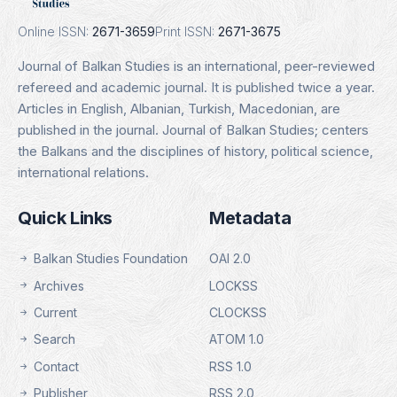
Details
Online ISSN:
2671-3659
Print ISSN:
2671-3675
Journal of Balkan Studies is an international, peer-reviewed
refereed and academic journal. It is published twice a year.
Articles in English, Albanian, Turkish, Macedonian, are
published in the journal. Journal of Balkan Studies; centers
the Balkans and the disciplines of history, political science,
international relations.
Quick Links
Metadata
Balkan Studies Foundation
OAI 2.0
Archives
LOCKSS
Current
CLOCKSS
Search
ATOM 1.0
Contact
RSS 1.0
Publisher
RSS 2.0